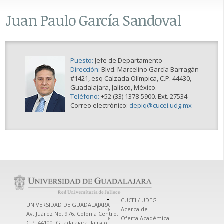
Juan Paulo García Sandoval
Puesto:
Jefe de Departamento
Dirección:
Blvd. Marcelino García Barragán
#1421, esq Calzada Olímpica, C.P. 44430,
Guadalajara, Jalisco, México.
Teléfono:
+52 (33) 1378-5900. Ext. 27534
Correo electrónico:
depiq@cucei.udg.mx
CUCEI / UDEG
UNIVERSIDAD DE GUADALAJARA
Acerca de
Av. Juárez No. 976, Colonia Centro,
Oferta Académica
C.P. 44100, Guadalajara, Jalisco,